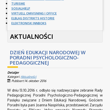
TURISME
SOSIALHJELP
VIRTUELL OMVISNING I OFFICE
ELBLAG DISTRIKTS HISTORIE
ELEKTRONISK INNBOKS
AKTUALNOŚCI
DZIEŃ EDUKACJI NARODOWEJ W
PORADNI PSYCHOLOGICZNO-
PEDAGOGICZNEJ
Detaljer
Kategori:
Aktualności
Publisert 14. oktober 2016
W dniu 13.10.2016 r. odbyło się nadzwyczajne zebranie Rady
Pedagogicznej Poradni Psychologiczno-Pedagogicznej w
Pasłęku związane z Dniem Edukacji Narodowej. Gościem
Poradni była pani Joanna Naspińska, przedstawiciel Zarządu
Powiatu w Elblągu, która wręczyła Nagrody Starosty