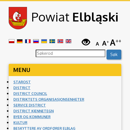
Przejdź do treści.
Powiat
Elbląski
A
++
Kontrast
A
+
A
søk …
Søk
MENU
STAROST
DISTRICT
DISTRICT COUNCIL
DISTRIKTETS ORGANISASJONSENHETER
SERVICE DISTRICT
DISTRICT KJENNETEGN
BYER OG KOMMUNER
KULTUR
BESKYTTERE AV ORDFØRER ELBLĄG